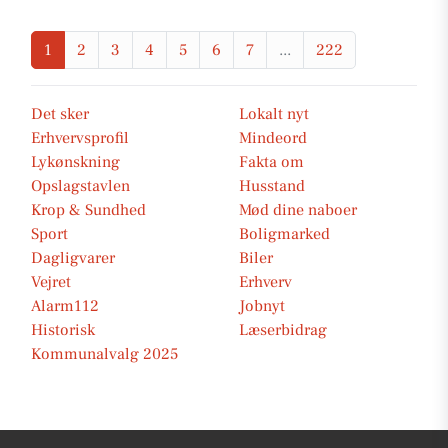
1
2
3
4
5
6
7
...
222
Det sker
Lokalt nyt
Erhvervsprofil
Mindeord
Lykønskning
Fakta om
Opslagstavlen
Husstand
Krop & Sundhed
Mød dine naboer
Sport
Boligmarked
Dagligvarer
Biler
Vejret
Erhverv
Alarm112
Jobnyt
Historisk
Læserbidrag
Kommunalvalg 2025