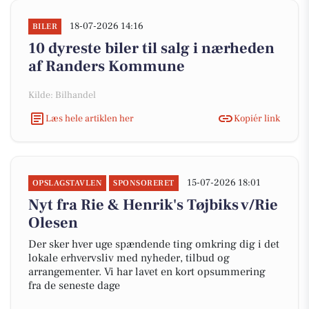
18-07-2026 14:16
BILER
10 dyreste biler til salg i nærheden
af Randers Kommune
Kilde: Bilhandel
Læs hele artiklen her
Kopiér link
15-07-2026 18:01
OPSLAGSTAVLEN
SPONSORERET
Nyt fra Rie & Henrik's Tøjbiks v/Rie
Olesen
Der sker hver uge spændende ting omkring dig i det
lokale erhvervsliv med nyheder, tilbud og
arrangementer. Vi har lavet en kort opsummering
fra de seneste dage