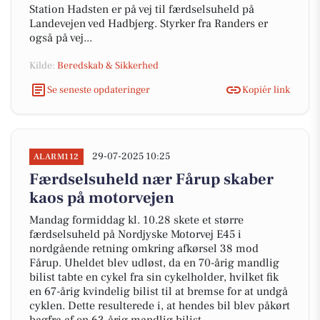
Station Hadsten er på vej til færdselsuheld på
Landevejen ved Hadbjerg. Styrker fra Randers er
også på vej...
Kilde:
Beredskab & Sikkerhed
Se seneste opdateringer
Kopiér link
29-07-2025 10:25
ALARM112
Færdselsuheld nær Fårup skaber
kaos på motorvejen
Mandag formiddag kl. 10.28 skete et større
færdselsuheld på Nordjyske Motorvej E45 i
nordgående retning omkring afkørsel 38 mod
Fårup. Uheldet blev udløst, da en 70-årig mandlig
bilist tabte en cykel fra sin cykelholder, hvilket fik
en 67-årig kvindelig bilist til at bremse for at undgå
cyklen. Dette resulterede i, at hendes bil blev påkørt