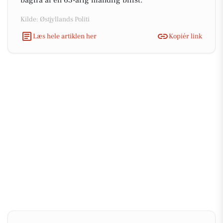
bagfra af en 63-årig mandlig bilist.
Kilde: Østjyllands Politi
Læs hele artiklen her
Kopiér link