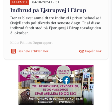
04-10-2024 12:31
ALARM112
Indbrud på Ejstrupvej i Fårup
Der er blevet anmeldt tre indbrud i privat beboelse i
Østjyllands politikreds det seneste døgn. Et af disse
indbrud fandt sted på Ejstrupvej i Fårup torsdag den
3. oktober.
Kilde: Politiets Døgnrapport
Læs hele artiklen her
Kopiér link