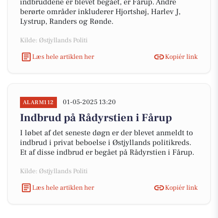
indbruddene er blevet begået, er Fårup. Andre
berørte områder inkluderer Hjortshøj, Harlev J,
Lystrup, Randers og Rønde.
Kilde: Østjyllands Politi
Læs hele artiklen her
Kopiér link
01-05-2025 13:20
ALARM112
Indbrud på Rådyrstien i Fårup
I løbet af det seneste døgn er der blevet anmeldt to
indbrud i privat beboelse i Østjyllands politikreds.
Et af disse indbrud er begået på Rådyrstien i Fårup.
Kilde: Østjyllands Politi
Læs hele artiklen her
Kopiér link