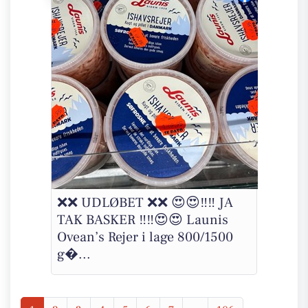
❌❌ UDLØBET ❌❌ 😍😍‼️‼️ JA
TAK BASKER ‼️‼️😍😍 Launis
Ovean’s Rejer i lage 800/1500
g�...