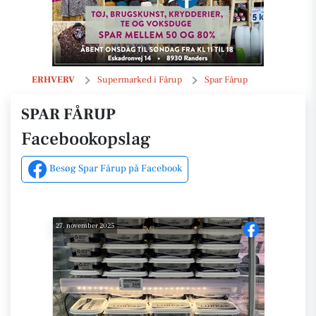
Opslag
ERHVERV
Supermarked i Fårup
Spar Fårup
SPAR FÅRUP
Facebookopslag
Besøg Spar Fårup på Facebook
27. november 2025