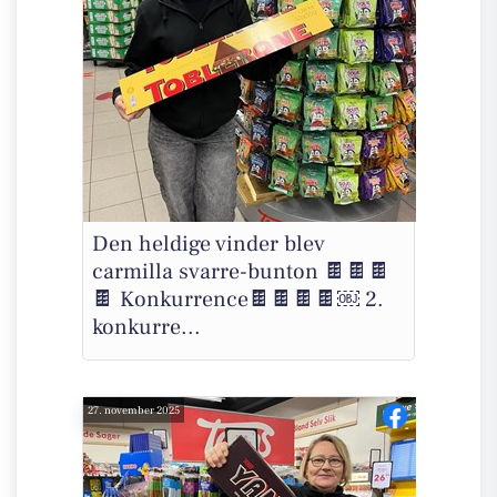
Den heldige vinder blev
carmilla svarre-bunton 🍫🍫🍫
🍫 Konkurrence🍫🍫🍫🍫￼ 2.
konkurre...
27. november 2025