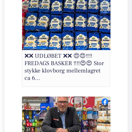
❌❌ UDLØBET ❌❌ 😍😍‼️‼️
FREDAGS BASKER ‼️‼️😍😍 Stor
stykke klovborg mellemlagret
ca 6...
27. november 2025