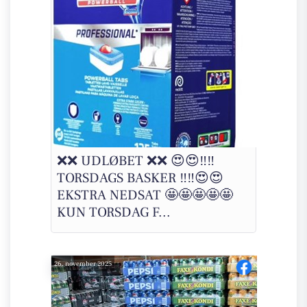
❌❌ UDLØBET ❌❌ 😍😍‼️‼️
TORSDAGS BASKER ‼️‼️😍😍
EKSTRA NEDSAT 🤩🤩🤩🤩🤩
KUN TORSDAG F...
26. november 2025