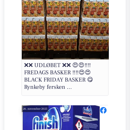
❌❌ UDLØBET ❌❌ 😍😍‼️‼️
FREDAGS BASKER ‼️‼️😍😍
BLACK FRIDAY BASKER 😋
Rynkeby fersken ...
26. november 2025