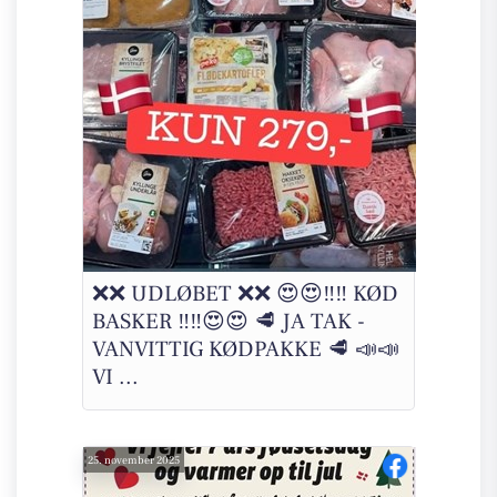
❌❌ UDLØBET ❌❌ 😍😍‼️‼️ KØD
BASKER ‼️‼️😍😍 🥩 JA TAK -
VANVITTIG KØDPAKKE 🥩 📣📣
VI ...
25. november 2025