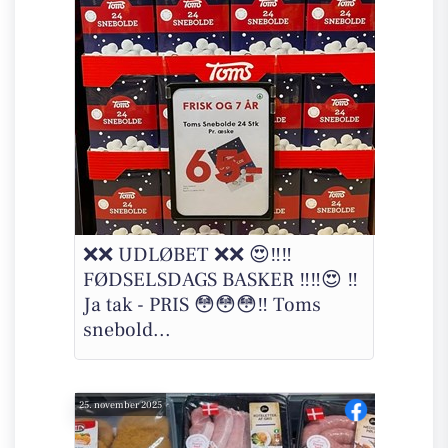
❌❌ UDLØBET ❌❌ 😍‼️‼️
FØDSELSDAGS BASKER ‼️‼️😍 ‼️
Ja tak - PRIS 😳😳😳‼️ Toms
snebold...
25. november 2025