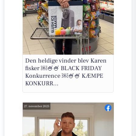
Den heldige vinder blev Karen
fisker ￼🍧🍧 BLACK FRIDAY
Konkurrence ￼🍧🍧 KÆMPE
KONKURR...
27. november 2025