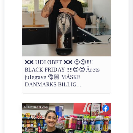
❌❌ UDLØBET ❌❌ 😍😍‼️‼️
BLACK FRIDAY ‼️‼️😍😍 Årets
julegave 🎅🏼 MÅSKE
DANMARKS BILLIG...
27. november 2025