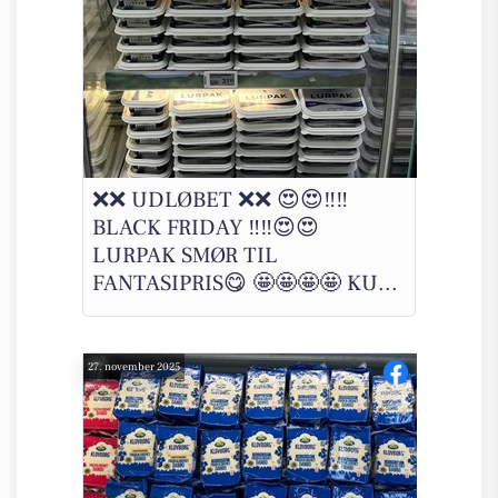
❌❌ UDLØBET ❌❌ 😍😍‼️‼️
BLACK FRIDAY ‼️‼️😍😍
LURPAK SMØR TIL
FANTASIPRIS😋 🤩🤩🤩🤩 KU...
27. november 2025