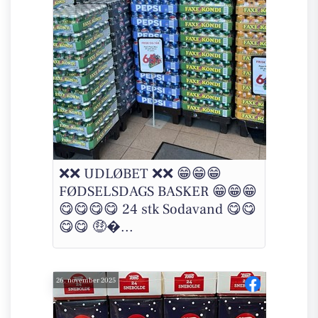
❌❌ UDLØBET ❌❌ 😁😁😁
FØDSELSDAGS BASKER 😁😁😁
😋😋😋😋 24 stk Sodavand 😋😋
😋😋 🤑�...
26. november 2025