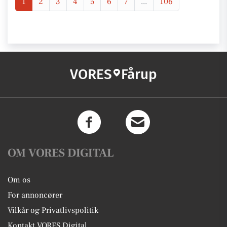
1
2
3
4
5
6
7
...
106
VORES
Fårup
OM VORES DIGITAL
Om os
For annoncører
Vilkår og Privatlivspolitik
Kontakt VORES Digital