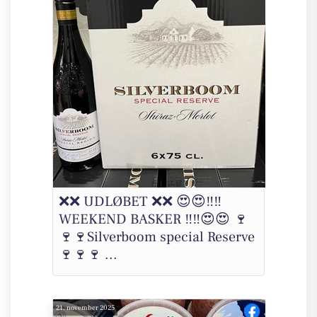
❌❌ UDLØBET ❌❌ 😍😍‼️‼️
WEEKEND BASKER ‼️‼️😍😍 🍷
🍷🍷Silverboom special Reserve
🍷🍷🍷 ...
21. november 2025