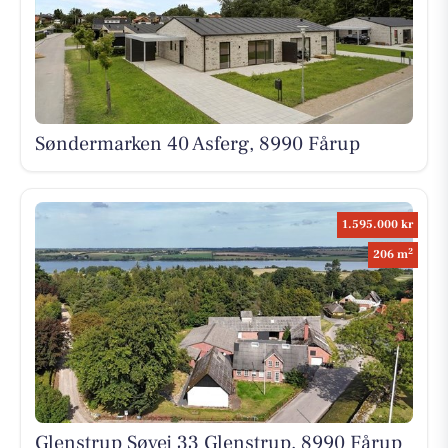
Søndermarken 40 Asferg, 8990 Fårup
1.595.000 kr
2
206 m
Glenstrup Søvej 33 Glenstrup, 8990 Fårup