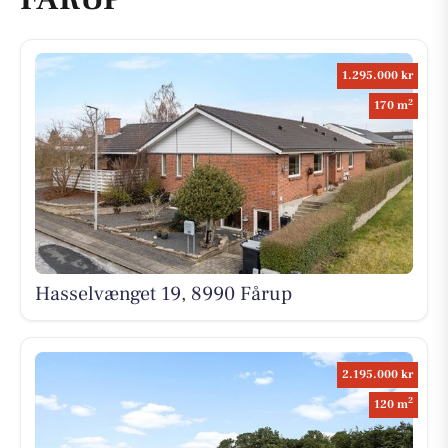
1.295.000 kr
2
170 m
Hasselvænget 19, 8990 Fårup
2.195.000 kr
2
120 m