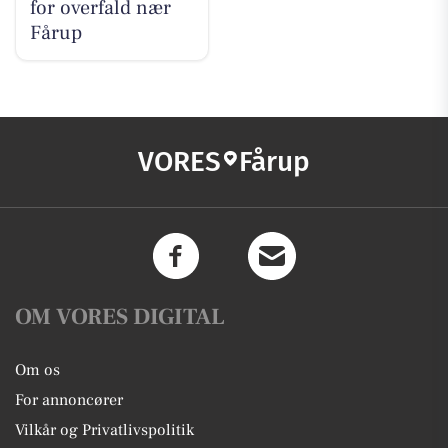
for overfald nær
Fårup
VORES
Fårup
OM VORES DIGITAL
Om os
For annoncører
Vilkår og Privatlivspolitik