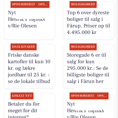
SPONSORERET
OPSLAGSTAVLEN
BOLIGMARKED
Nyt fra Rie &
Top 6 over dyreste
Henrik's Tøjbiks
boliger til salg i
v/Rie Olesen
Fårup. Priser op til
4.495.000 kr
DAGLIGVARER
BOLIGMARKED
Friske danske
Storegade 6 er til
kartofler til kun 10
salg for kun
kr. og lækre
295.000 kr.: Se de
jordbær til 25 kr. -
billigste boliger til
se de lokale tilbud
salg i Fårup her
LOKALT NYT
SPONSORERET
OPSLAGSTAVLEN
Betaler du for
Nyt fra Rie &
meget for dit
Henrik's Tøjbiks
internet?
v/Rie Olesen