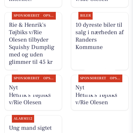
SPONSORERET
OPSLAGSTAVLEN
BILER
Rie & Henrik's
10 dyreste biler til
Tøjbiks v/Rie
salg i nærheden af
Olesen tilbyder
Randers
Squishy Dumplig
Kommune
med og uden
glimmer til 45 kr
SPONSORERET
OPSLAGSTAVLEN
SPONSORERET
OPSLAGSTAVLEN
Nyt fra Rie &
Nyt fra Rie &
Henrik's Tøjbiks
Henrik's Tøjbiks
v/Rie Olesen
v/Rie Olesen
ALARM112
Ung mand sigtet