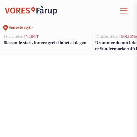
VORES
Fårup
Seneste nyt ›
1 time siden |
VEJRET
17 timer siden |
BOLIGM
Blæsende start, lunere greb i løbet af dagen
Drømmer du om luksu
er Søndermarken 40 k
den og de dyreste bolig