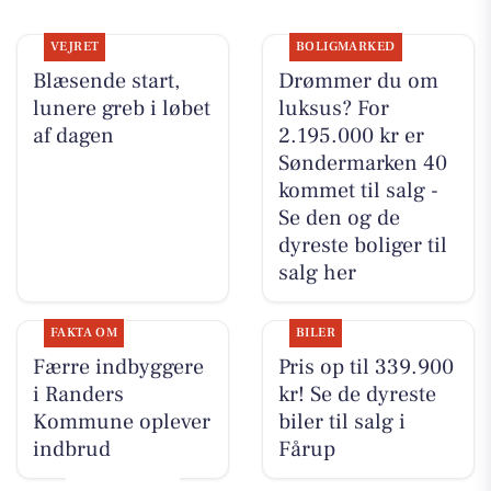
VEJRET
BOLIGMARKED
Blæsende start,
Drømmer du om
lunere greb i løbet
luksus? For
af dagen
2.195.000 kr er
Søndermarken 40
kommet til salg -
Se den og de
dyreste boliger til
salg her
FAKTA OM
BILER
Færre indbyggere
Pris op til 339.900
i Randers
kr! Se de dyreste
Kommune oplever
biler til salg i
indbrud
Fårup