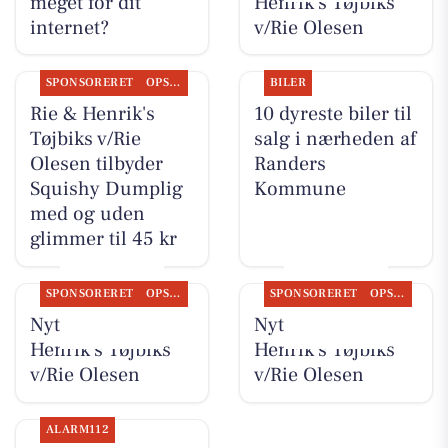
meget for dit
Henrik's Tøjbiks
internet?
v/Rie Olesen
SPONSORERET
OPSLAGSTAVLEN
BILER
Rie & Henrik's
10 dyreste biler til
Tøjbiks v/Rie
salg i nærheden af
Olesen tilbyder
Randers
Squishy Dumplig
Kommune
med og uden
glimmer til 45 kr
SPONSORERET
OPSLAGSTAVLEN
SPONSORERET
OPSLAGSTAVLEN
Nyt fra Rie &
Nyt fra Rie &
Henrik's Tøjbiks
Henrik's Tøjbiks
v/Rie Olesen
v/Rie Olesen
ALARM112