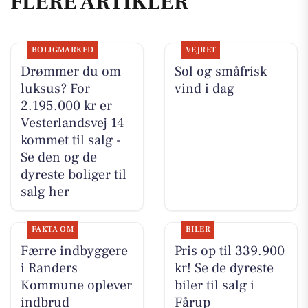
FLERE ARTIKLER
BOLIGMARKED
VEJRET
Drømmer du om
Sol og småfrisk
luksus? For
vind i dag
2.195.000 kr er
Vesterlandsvej 14
kommet til salg -
Se den og de
dyreste boliger til
salg her
FAKTA OM
BILER
Færre indbyggere
Pris op til 339.900
i Randers
kr! Se de dyreste
Kommune oplever
biler til salg i
indbrud
Fårup