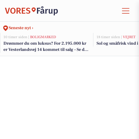
VORES
Fårup
Seneste nyt ›
10 timer siden |
BOLIGMARKED
18 timer siden |
VEJRET
Drømmer du om luksus? For 2.195.000 kr
Sol og småfrisk vind i
er Vesterlandsvej 14 kommet til salg - Se den
og de dyreste boliger til salg her