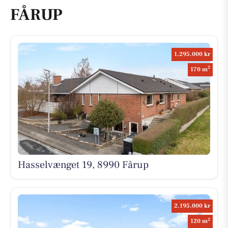
FÅRUP
1.295.000 kr
2
170 m
Hasselvænget 19, 8990 Fårup
2.195.000 kr
2
120 m