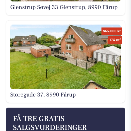
Glenstrup Søvej 33 Glenstrup, 8990 Fårup
865.000 kr
2
175 m
Storegade 37, 8990 Fårup
FÅ TRE GRATIS
SALGSVURDERINGER