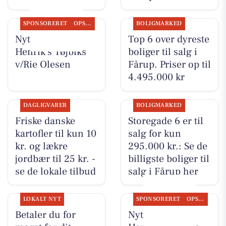
SPONSORERET
OPSLAGSTAVLEN
BOLIGMARKED
Nyt fra Rie &
Top 6 over dyreste
Henrik's Tøjbiks
boliger til salg i
v/Rie Olesen
Fårup. Priser op til
4.495.000 kr
DAGLIGVARER
BOLIGMARKED
Friske danske
Storegade 6 er til
kartofler til kun 10
salg for kun
kr. og lækre
295.000 kr.: Se de
jordbær til 25 kr. -
billigste boliger til
se de lokale tilbud
salg i Fårup her
LOKALT NYT
SPONSORERET
OPSLAGSTAVLEN
Betaler du for
Nyt fra Rie &