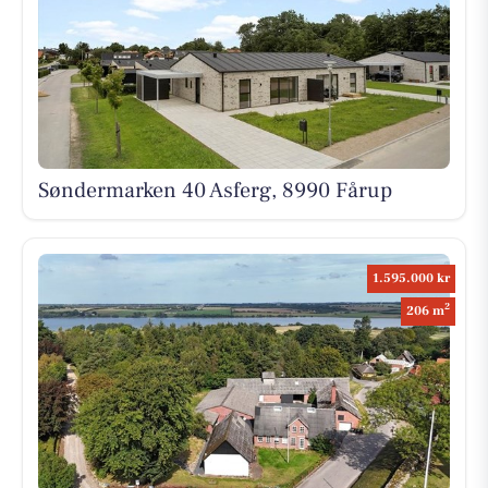
Søndermarken 40 Asferg, 8990 Fårup
1.595.000 kr
2
206 m