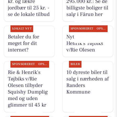
kr. og lækre
295.000 kr.: Se de
jordbær til 25 kr. -
billigste boliger til
se de lokale tilbud
salg i Fårup her
LOKALT NYT
SPONSORERET
OPSLAGSTAVLEN
Betaler du for
Nyt fra Rie &
meget for dit
Henrik's Tøjbiks
internet?
v/Rie Olesen
SPONSORERET
OPSLAGSTAVLEN
BILER
Rie & Henrik's
10 dyreste biler til
Tøjbiks v/Rie
salg i nærheden af
Olesen tilbyder
Randers
Squishy Dumplig
Kommune
med og uden
glimmer til 45 kr