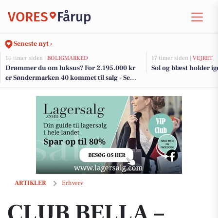
VORES
Fårup
Seneste nyt ›
10 timer siden |
BOLIGMARKED
17 timer siden |
VEJRET
Drømmer du om luksus? For 2.195.000 kr
Sol og blæst holder ig
er Søndermarken 40 kommet til salg - Se
den og de dyreste boliger til salg her
CLUB BELLA – Oplevelser og fællesskab i skønne Spanien
ARTIKLER
Erhverv
CLUB BELLA –