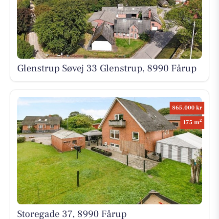
Glenstrup Søvej 33 Glenstrup, 8990 Fårup
865.000 kr
2
175 m
Storegade 37, 8990 Fårup