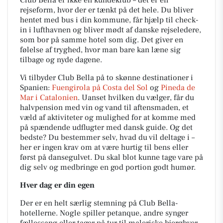
Club Bella er ikke en kundeklub – det er en
rejseform, hvor der er tænkt på det hele. Du bliver
hentet med bus i din kommune, får hjælp til check-
in i lufthavnen og bliver mødt af danske rejseledere,
som bor på samme hotel som dig. Det giver en
følelse af tryghed, hvor man bare kan læne sig
tilbage og nyde dagene.
Vi tilbyder Club Bella på to skønne destinationer i
Spanien:
Fuengirola på Costa del Sol
og
Pineda de
Mar i Catalonien
. Uanset hvilken du vælger, får du
halvpension med vin og vand til aftensmaden, et
væld af aktiviteter og mulighed for at komme med
på spændende udflugter med dansk guide. Og det
bedste? Du bestemmer selv, hvad du vil deltage i –
her er ingen krav om at være hurtig til bens eller
først på dansegulvet. Du skal blot kunne tage vare på
dig selv og medbringe en god portion godt humør.
Hver dag er din egen
Der er en helt særlig stemning på Club Bella-
hotellerne. Nogle spiller petanque, andre synger