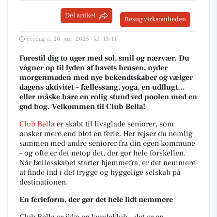
Del artikel
Besøg virksomheden
Fredag d. 20. jun. 2025 - kl. 13:11
Forestil dig to uger med sol, smil og nærvær. Du
vågner op til lyden af havets brusen, nyder
morgenmaden med nye bekendtskaber og vælger
dagens aktivitet – fællessang, yoga, en udflugt…
eller måske bare en rolig stund ved poolen med en
god bog. Velkommen til Club Bella!
Club Bella
er skabt til livsglade seniorer, som
ønsker mere end blot en ferie. Her rejser du nemlig
sammen med andre seniorer fra din egen kommune
– og ofte er det netop det, der gør hele forskellen.
Når fællesskabet starter hjemmefra, er det nemmere
at finde ind i det trygge og hyggelige selskab på
destinationen.
En ferieform, der gør det hele lidt nemmere