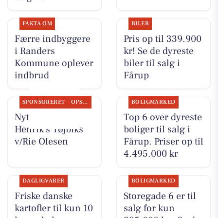
FAKTA OM
BILER
Færre indbyggere
Pris op til 339.900
i Randers
kr! Se de dyreste
Kommune oplever
biler til salg i
indbrud
Fårup
SPONSORERET
OPSLAGSTAVLEN
BOLIGMARKED
Nyt fra Rie &
Top 6 over dyreste
Henrik's Tøjbiks
boliger til salg i
v/Rie Olesen
Fårup. Priser op til
4.495.000 kr
DAGLIGVARER
BOLIGMARKED
Friske danske
Storegade 6 er til
kartofler til kun 10
salg for kun