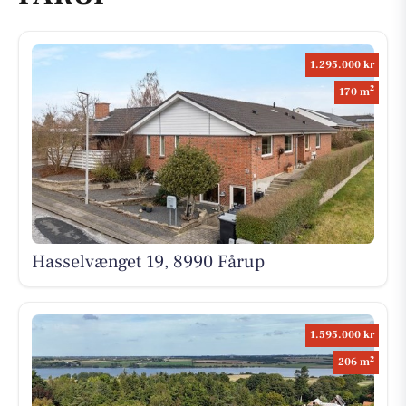
1.295.000 kr
2
170 m
Hasselvænget 19, 8990 Fårup
1.595.000 kr
2
206 m