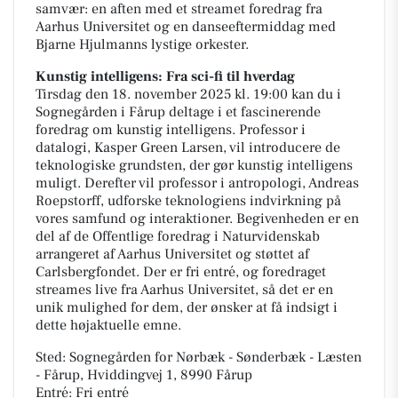
samvær: en aften med et streamet foredrag fra
Aarhus Universitet og en danseeftermiddag med
Bjarne Hjulmanns lystige orkester.
Kunstig intelligens: Fra sci-fi til hverdag
Tirsdag den 18. november 2025 kl. 19:00 kan du i
Sognegården i Fårup deltage i et fascinerende
foredrag om kunstig intelligens. Professor i
datalogi, Kasper Green Larsen, vil introducere de
teknologiske grundsten, der gør kunstig intelligens
muligt. Derefter vil professor i antropologi, Andreas
Roepstorff, udforske teknologiens indvirkning på
vores samfund og interaktioner. Begivenheden er en
del af de Offentlige foredrag i Naturvidenskab
arrangeret af Aarhus Universitet og støttet af
Carlsbergfondet. Der er fri entré, og foredraget
streames live fra Aarhus Universitet, så det er en
unik mulighed for dem, der ønsker at få indsigt i
dette højaktuelle emne.
Sted: Sognegården for Nørbæk - Sønderbæk - Læsten
- Fårup, Hviddingvej 1, 8990 Fårup
Entré: Fri entré