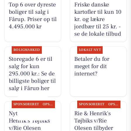
Top 6 over dyreste
Friske danske
boliger til salg i
kartofler til kun 10
Fårup. Priser op til
kr. og lækre
4.495.000 kr
jordbær til 25 kr. -
se de lokale tilbud
BOLIGMARKED
LOKALT NYT
Storegade 6 er til
Betaler du for
salg for kun
meget for dit
295.000 kr.: Se de
internet?
billigste boliger til
salg i Fårup her
SPONSORERET
OPSLAGSTAVLEN
SPONSORERET
OPSLAGSTAVLEN
Nyt fra Rie &
Rie & Henrik's
Henrik's Tøjbiks
Tøjbiks v/Rie
v/Rie Olesen
Olesen tilbyder