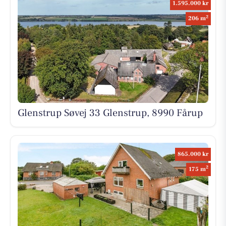
1.595.000 kr
2
206 m
Glenstrup Søvej 33 Glenstrup, 8990 Fårup
865.000 kr
2
175 m