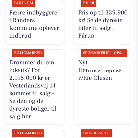
FAKTA OM
BILER
Færre indbyggere
Pris op til 339.900
i Randers
kr! Se de dyreste
Kommune oplever
biler til salg i
indbrud
Fårup
BOLIGMARKED
SPONSORERET
OPSLAGSTAVLEN
Drømmer du om
Nyt fra Rie &
luksus? For
Henrik's Tøjbiks
2.195.000 kr er
v/Rie Olesen
Vesterlandsvej 14
kommet til salg -
Se den og de
dyreste boliger til
salg her
BOLIGMARKED
DAGLIGVARER