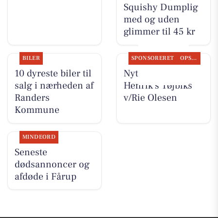
Squishy Dumplig
med og uden
glimmer til 45 kr
BILER
SPONSORERET
OPSLAGSTAVLEN
10 dyreste biler til
Nyt fra Rie &
salg i nærheden af
Henrik's Tøjbiks
Randers
v/Rie Olesen
Kommune
MINDEORD
Seneste
dødsannoncer og
afdøde i Fårup