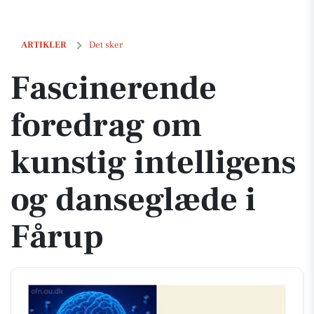
Fascinerende foredrag om kunstig intelligens og danseglæde i Fåru
ARTIKLER
Det sker
Fascinerende
foredrag om
kunstig intelligens
og danseglæde i
Fårup