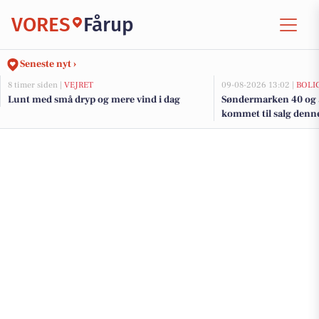
VORES
Fårup
Seneste nyt ›
8 timer siden |
VEJRET
09-08-2026 13:02 |
BOLI
Lunt med små dryp og mere vind i dag
Søndermarken 40 og 5
kommet til salg denne
boligerne her.