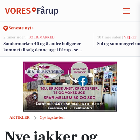
VORES
Fårup
Seneste nyt ›
2 timer siden |
BOLIGMARKED
10 timer siden |
VEJRET
Søndermarken 40 og 5 andre boliger er
Sol og sommergreb 
kommet til salg denne uge i Fårup - se
boligerne her.
Nye jakker og mere hos Rie & Henrik's Tøjbiks i Randers
ARTIKLER
Opslagstavlen
Nye jakker og