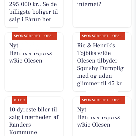
295.000 kr.: Se de
internet?
billigste boliger til
salg i Fårup her
SPONSORERET
OPSLAGSTAVLEN
SPONSORERET
OPSLAGSTAVLEN
Nyt fra Rie &
Rie & Henrik's
Henrik's Tøjbiks
Tøjbiks v/Rie
v/Rie Olesen
Olesen tilbyder
Squishy Dumplig
med og uden
glimmer til 45 kr
BILER
SPONSORERET
OPSLAGSTAVLEN
10 dyreste biler til
Nyt fra Rie &
salg i nærheden af
Henrik's Tøjbiks
Randers
v/Rie Olesen
Kommune