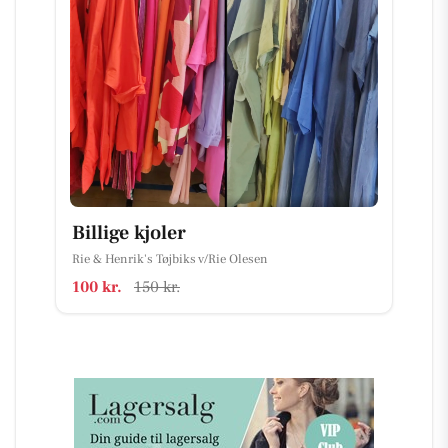
Billige kjoler
Rie & Henrik's Tøjbiks v/Rie Olesen
100 kr.
150 kr.