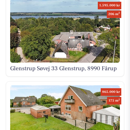
1.595.000 kr
2
206 m
Glenstrup Søvej 33 Glenstrup, 8990 Fårup
865.000 kr
2
175 m