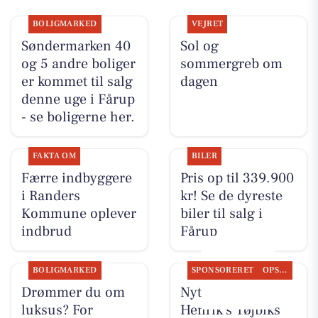
BOLIGMARKED
VEJRET
Søndermarken 40
Sol og
og 5 andre boliger
sommergreb om
er kommet til salg
dagen
denne uge i Fårup
- se boligerne her.
FAKTA OM
BILER
Færre indbyggere
Pris op til 339.900
i Randers
kr! Se de dyreste
Kommune oplever
biler til salg i
indbrud
Fårup
BOLIGMARKED
SPONSORERET
OPSLAGSTAVLEN
Drømmer du om
Nyt fra Rie &
luksus? For
Henrik's Tøjbiks