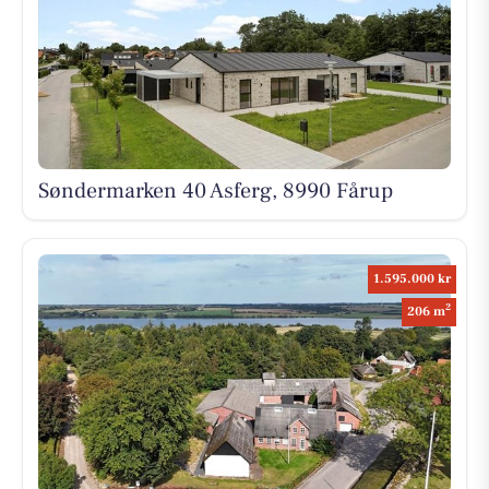
Søndermarken 40 Asferg, 8990 Fårup
1.595.000 kr
2
206 m