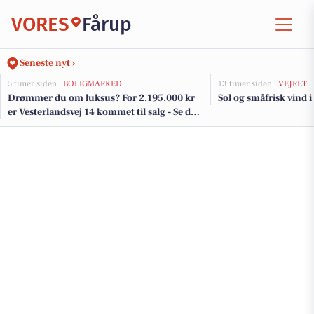
VORES
Fårup
Seneste nyt ›
5 timer siden |
BOLIGMARKED
13 timer siden |
VEJRET
Drømmer du om luksus? For 2.195.000 kr
Sol og småfrisk vind i
er Vesterlandsvej 14 kommet til salg - Se den
og de dyreste boliger til salg her