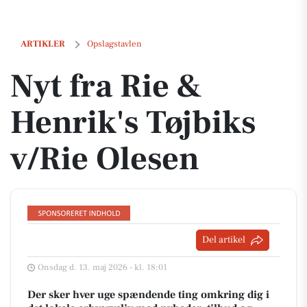
Nyt fra Rie & Henrik's Tøjbiks v/Rie Olesen
ARTIKLER
Opslagstavlen
Nyt fra Rie &
Henrik's Tøjbiks
v/Rie Olesen
Del artikel
Onsdag d. 13. maj 2026 - kl. 18:01
Der sker hver uge spændende ting omkring dig i