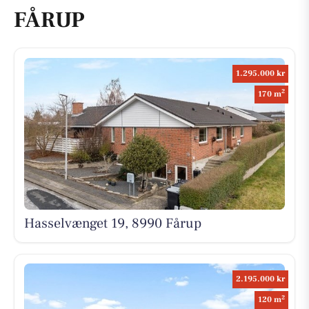
FÅRUP
1.295.000 kr
2
170 m
Hasselvænget 19, 8990 Fårup
2.195.000 kr
2
120 m