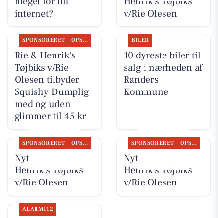
meget for dit
Henrik's Tøjbiks
internet?
v/Rie Olesen
SPONSORERET
OPSLAGSTAVLEN
BILER
Rie & Henrik's
10 dyreste biler til
Tøjbiks v/Rie
salg i nærheden af
Olesen tilbyder
Randers
Squishy Dumplig
Kommune
med og uden
glimmer til 45 kr
SPONSORERET
OPSLAGSTAVLEN
SPONSORERET
OPSLAGSTAVLEN
Nyt fra Rie &
Nyt fra Rie &
Henrik's Tøjbiks
Henrik's Tøjbiks
v/Rie Olesen
v/Rie Olesen
ALARM112