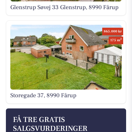
Glenstrup Søvej 33 Glenstrup, 8990 Fårup
865.000 kr
2
175 m
Storegade 37, 8990 Fårup
FÅ TRE GRATIS
SALGSVURDERINGER