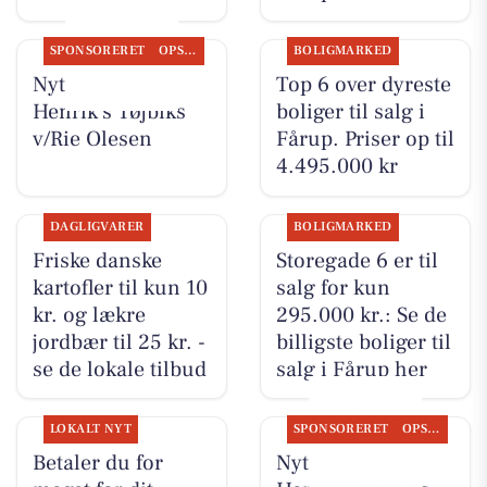
SPONSORERET
OPSLAGSTAVLEN
BOLIGMARKED
Nyt fra Rie &
Top 6 over dyreste
Henrik's Tøjbiks
boliger til salg i
v/Rie Olesen
Fårup. Priser op til
4.495.000 kr
DAGLIGVARER
BOLIGMARKED
Friske danske
Storegade 6 er til
kartofler til kun 10
salg for kun
kr. og lækre
295.000 kr.: Se de
jordbær til 25 kr. -
billigste boliger til
se de lokale tilbud
salg i Fårup her
LOKALT NYT
SPONSORERET
OPSLAGSTAVLEN
Betaler du for
Nyt fra Rie &