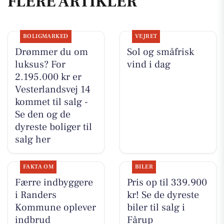
FLERE ARTIKLER
BOLIGMARKED
VEJRET
Drømmer du om
Sol og småfrisk
luksus? For
vind i dag
2.195.000 kr er
Vesterlandsvej 14
kommet til salg -
Se den og de
dyreste boliger til
salg her
FAKTA OM
BILER
Færre indbyggere
Pris op til 339.900
i Randers
kr! Se de dyreste
Kommune oplever
biler til salg i
indbrud
Fårup