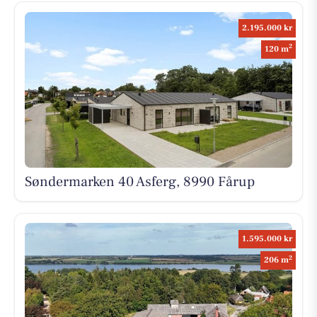
2.195.000 kr
2
120 m
Søndermarken 40 Asferg, 8990 Fårup
1.595.000 kr
2
206 m