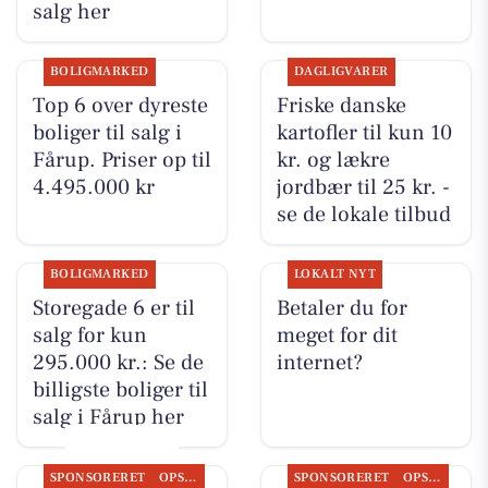
salg her
BOLIGMARKED
DAGLIGVARER
Top 6 over dyreste
Friske danske
boliger til salg i
kartofler til kun 10
Fårup. Priser op til
kr. og lækre
4.495.000 kr
jordbær til 25 kr. -
se de lokale tilbud
BOLIGMARKED
LOKALT NYT
Storegade 6 er til
Betaler du for
salg for kun
meget for dit
295.000 kr.: Se de
internet?
billigste boliger til
salg i Fårup her
SPONSORERET
OPSLAGSTAVLEN
SPONSORERET
OPSLAGSTAVLEN