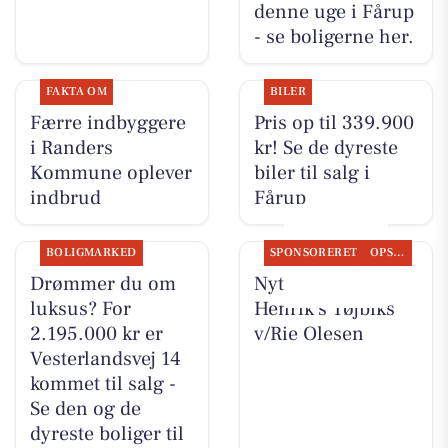
denne uge i Fårup
- se boligerne her.
FAKTA OM
BILER
Færre indbyggere
Pris op til 339.900
i Randers
kr! Se de dyreste
Kommune oplever
biler til salg i
indbrud
Fårup
BOLIGMARKED
SPONSORERET
OPSLAGSTAVLEN
Drømmer du om
Nyt fra Rie &
luksus? For
Henrik's Tøjbiks
2.195.000 kr er
v/Rie Olesen
Vesterlandsvej 14
kommet til salg -
Se den og de
dyreste boliger til