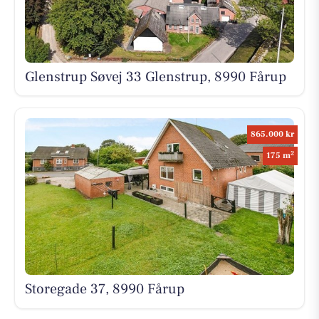
Glenstrup Søvej 33 Glenstrup, 8990 Fårup
865.000 kr
2
175 m
Storegade 37, 8990 Fårup