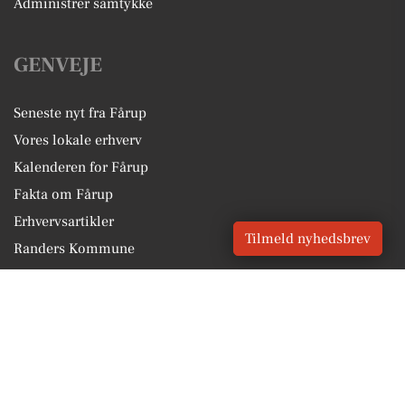
Administrer samtykke
GENVEJE
Seneste nyt fra Fårup
Vores lokale erhverv
Kalenderen for Fårup
Fakta om Fårup
Erhvervsartikler
Tilmeld nyhedsbrev
Randers Kommune
Få en gratis salgsvurdering
Sponsoreret indhold
Vores Digital © 2026