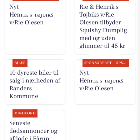
Nyt fra Rie &
Rie & Henrik's
Henrik's Tøjbiks
Tøjbiks v/Rie
v/Rie Olesen
Olesen tilbyder
Squishy Dumplig
med og uden
glimmer til 45 kr
BILER
SPONSORERET
OPSLAGSTAVLEN
10 dyreste biler til
Nyt fra Rie &
salg i nærheden af
Henrik's Tøjbiks
Randers
v/Rie Olesen
Kommune
MINDEORD
Seneste
dødsannoncer og
afdøde i Fårup