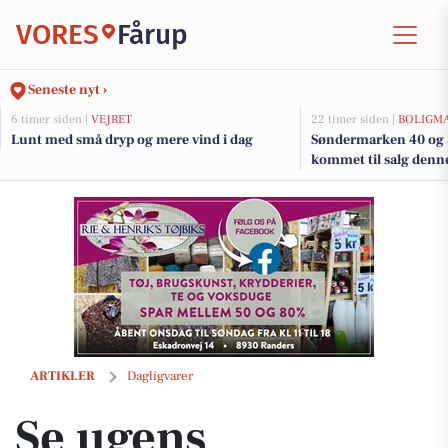
VORES
Fårup
Seneste nyt ›
6 timer siden |
VEJRET
22 timer siden |
BOLIGM
Lunt med små dryp og mere vind i dag
Søndermarken 40 og 5
kommet til salg denne
boligerne her.
Se ugens tilbudsavis fra SPAR
ARTIKLER
Dagligvarer
Se ugens