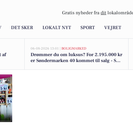
Gratis nyheder fra
dit
lokalområde
V
DET SKER
LOKALT NYT
SPORT
VEJRET
06-08-2026 13:01 |
BOLIGMARKED
 af
Drømmer du om luksus? For 2.195.000 kr
er Søndermarken 40 kommet til salg - Se
den og de dyreste boliger til salg her
tasipris: Bestil nu