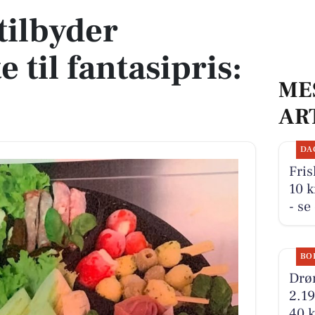
tilbyder
e til fantasipris:
ME
AR
DA
Fris
10 k
- se
BO
Drø
2.1
40 k