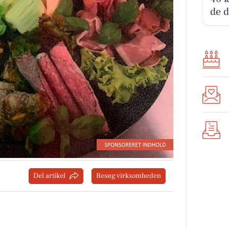
de d
Del artikel
Besøg virksomheden