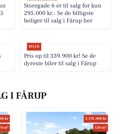
kun
Storegade 6 er til salg for kun
25
295.000 kr.: Se de billigste
boliger til salg i Fårup her
BILER
s
Pris op til 339.900 kr! Se de
dyreste biler til salg i Fårup
LG I FÅRUP
00 kr
2.195.000 kr
2
2
70 m
120 m