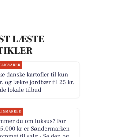
ST LÆSTE
TIKLER
GLIGVARER
ke danske kartofler til kun
r. og lækre jordbær til 25 kr.
 de lokale tilbud
LIGMARKED
mmer du om luksus? For
95.000 kr er Søndermarken
ommet til salg - Se den og