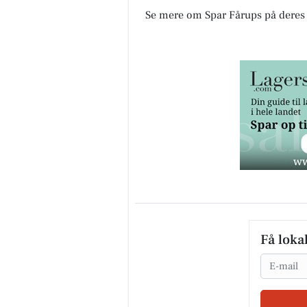
Se mere om Spar Fårups på dere
Få loka
Email