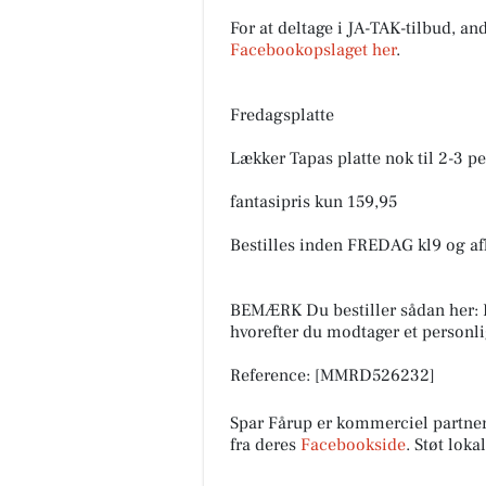
For at deltage i JA-TAK-tilbud, an
Facebookopslaget her
.
Fredagsplatte
Lækker Tapas platte nok til 2-3 p
fantasipris kun 159,95
Bestilles inden FREDAG kl9 og 
BEMÆRK Du bestiller sådan her: Ko
hvorefter du modtager et personl
Reference: [MMRD526232]
Spar Fårup er kommerciel partne
fra deres
Facebookside
. Støt lok