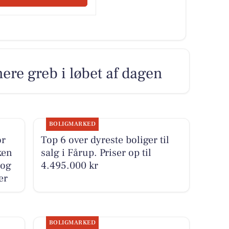
ere greb i løbet af dagen
BOLIGMARKED
or
Top 6 over dyreste boliger til
ken
salg i Fårup. Priser op til
 og
4.495.000 kr
er
BOLIGMARKED