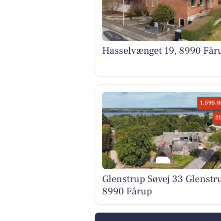
Hasselvænget 19, 8990 Får
1.595.0
2
Glenstrup Søvej 33 Glenstr
8990 Fårup