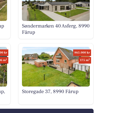
up
Søndermarken 40 Asferg, 8990
Fårup
00 kr
865.000 kr
2
2
06 m
175 m
up,
Storegade 37, 8990 Fårup