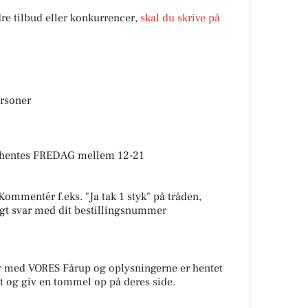
dre tilbud eller konkurrencer,
skal du skrive på
ersoner
afhentes FREDAG mellem 12-21
mmentér f.eks. "Ja tak 1 styk" på tråden,
igt svar med dit bestillingsnummer
r med VORES Fårup og oplysningerne er hentet
alt og giv en tommel op på deres side.