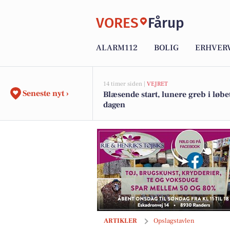
VORES
Fårup
ALARM112
BOLIG
ERHVER
14 timer siden |
VEJRET
Seneste nyt ›
Blæsende start, lunere greb i løbet
dagen
Spar Fårup tilbyder fredagsplatte til fan
ARTIKLER
Opslagstavlen