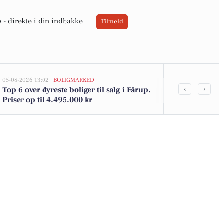
 -
direkte i din indbakke
Tilmeld
05-08-2026 13:02 |
BOLIGMARKED
02-08-2026 16:05
‹
›
Top 6 over dyreste boliger til salg i Fårup.
Friske danske
Priser op til 4.495.000 kr
lækre jordbær
tilbud