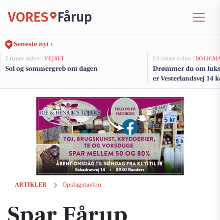
VORES
Fårup
Seneste nyt ›
7 timer siden |
VEJRET
23 timer siden |
BOLIGM
Sol og sommergreb om dagen
Drømmer du om luksu
er Vesterlandsvej 14 k
og de dyreste boliger t
Spar Fårup tilbyder ristorante pizza til kun 20 kr i dag
ARTIKLER
Opslagstavlen
Spar Fårup