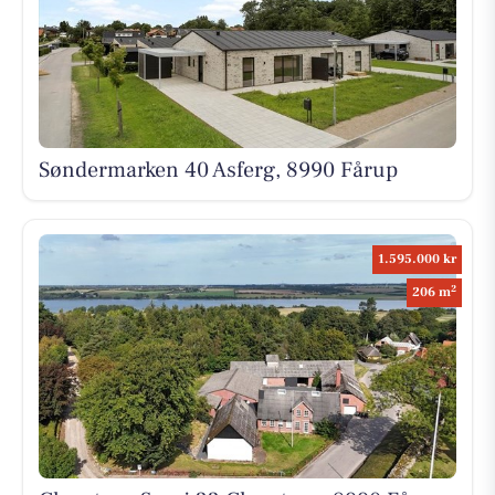
Søndermarken 40 Asferg, 8990 Fårup
1.595.000 kr
2
206 m