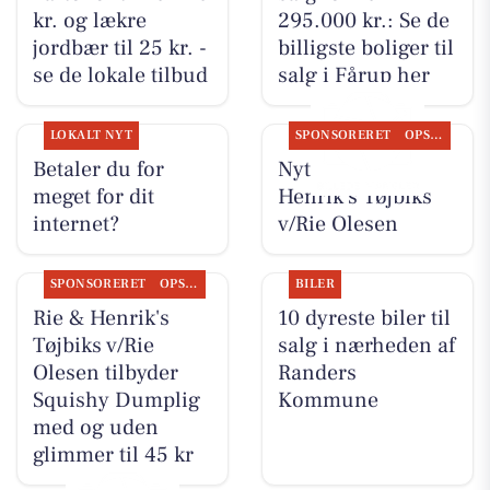
kr. og lækre
295.000 kr.: Se de
jordbær til 25 kr. -
billigste boliger til
se de lokale tilbud
salg i Fårup her
LOKALT NYT
SPONSORERET
OPSLAGSTAVLEN
Betaler du for
Nyt fra Rie &
meget for dit
Henrik's Tøjbiks
internet?
v/Rie Olesen
SPONSORERET
OPSLAGSTAVLEN
BILER
Rie & Henrik's
10 dyreste biler til
Tøjbiks v/Rie
salg i nærheden af
Olesen tilbyder
Randers
Squishy Dumplig
Kommune
med og uden
glimmer til 45 kr