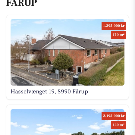
FÅRUP
1.295.000 kr
2
170 m
Hasselvænget 19, 8990 Fårup
2.195.000 kr
2
120 m