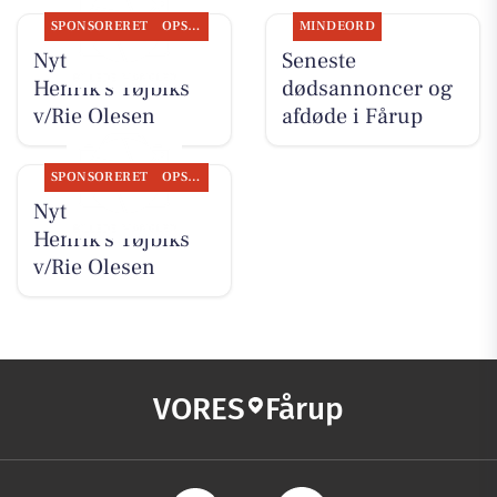
SPONSORERET
OPSLAGSTAVLEN
MINDEORD
Nyt fra Rie &
Seneste
Henrik's Tøjbiks
dødsannoncer og
v/Rie Olesen
afdøde i Fårup
SPONSORERET
OPSLAGSTAVLEN
Nyt fra Rie &
Henrik's Tøjbiks
v/Rie Olesen
VORES
Fårup