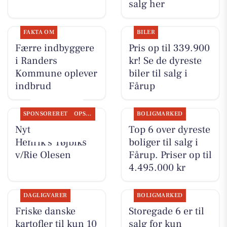
salg her
FAKTA OM
BILER
Færre indbyggere
Pris op til 339.900
i Randers
kr! Se de dyreste
Kommune oplever
biler til salg i
indbrud
Fårup
SPONSORERET
OPSLAGSTAVLEN
BOLIGMARKED
Nyt fra Rie &
Top 6 over dyreste
Henrik's Tøjbiks
boliger til salg i
v/Rie Olesen
Fårup. Priser op til
4.495.000 kr
DAGLIGVARER
BOLIGMARKED
Friske danske
Storegade 6 er til
kartofler til kun 10
salg for kun