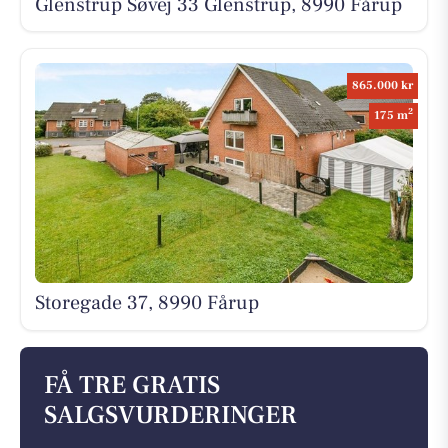
Glenstrup Søvej 33 Glenstrup, 8990 Fårup
865.000 kr
2
175 m
Storegade 37, 8990 Fårup
FÅ TRE GRATIS
SALGSVURDERINGER