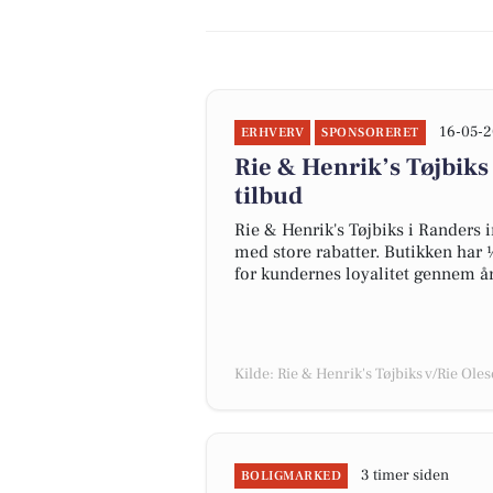
16-05-2
ERHVERV
SPONSORERET
Rie & Henrik’s Tøjbiks
tilbud
Rie & Henrik's Tøjbiks i Randers i
med store rabatter. Butikken har ½
for kundernes loyalitet gennem å
Kilde: Rie & Henrik's Tøjbiks v/Rie Ole
3 timer siden
BOLIGMARKED