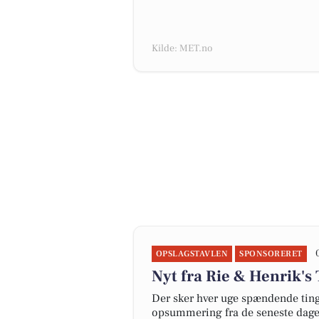
Kilde: MET.no
OPSLAGSTAVLEN
SPONSORERET
Nyt fra Rie & Henrik's 
Der sker hver uge spændende ting 
opsummering fra de seneste dag