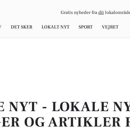
Gratis nyheder fra
dit
lokalområde
V
DET SKER
LOKALT NYT
SPORT
VEJRET
E NYT - LOKALE N
ER OG ARTIKLER 